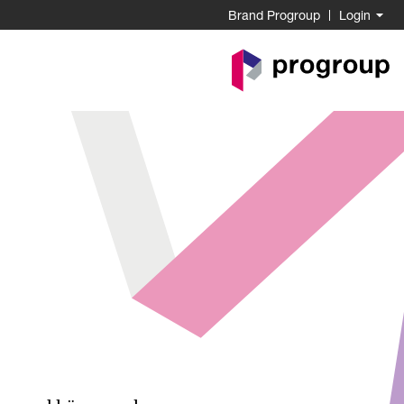
Brand Progroup
Login
Go
to
Homepage