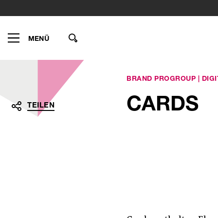
MENÜ
BRAND PROGROUP
|
DIG
CARDS
TEILEN
Teilen
Teilen
Teilen
Teilen
per
auf
auf
auf
E-
LinkedInlinkedin
Xingxing
Facebookfacebook
Mailmail